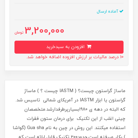
آماده ارسال
3,200,000
تومان
افزودن به سبدخرید
10 درصد مالیات بر ارزش افزوده اضافه خواهد شد.
ماساژ گراستون چیست؟ ( IASTM چیست ؟ ) ماساژ
گراستون یا ابزار IASTM در آمریکای شمالی تاسیس شد.
که البته در دهه ی ۱۹۸۰بسیارپرطرفدارشد.متخصصان
چینی اغلب از این تکنیک برای درمان ستون فقرات
استفاده میکنند. این روش در چین به نام Gua sha (گواشا
) بکار میرفته است.حدود۲۰۰ تکنیک قابل ارائه است که