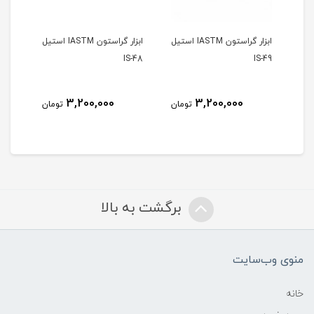
ن IASTM استیل
ابزار گراستون IASTM استیل
ابزار گراستون IASTM استیل
S-47
IS-48
IS-49
3,200,000
3,200,000
مان
تومان
تومان
برگشت به بالا
منوی وب‌سایت
خانه