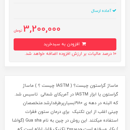
آماده ارسال
3,200,000
تومان
افزودن به سبدخرید
10 درصد مالیات بر ارزش افزوده اضافه خواهد شد.
ماساژ گراستون چیست؟ ( IASTM چیست ؟ ) ماساژ
گراستون یا ابزار IASTM در آمریکای شمالی تاسیس شد.
که البته در دهه ی ۱۹۸۰بسیارپرطرفدارشد.متخصصان
چینی اغلب از این تکنیک برای درمان ستون فقرات
استفاده میکنند. این روش در چین به نام Gua sha (گواشا
) بکار میرفته است.حدود۲۰۰ تکنیک قابل ارائه است که