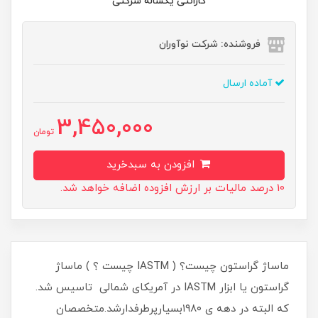
گارانتی یکساله شرکتی
فروشنده: شرکت نوآوران
آماده ارسال
3,450,000
تومان
افزودن به سبدخرید
10 درصد مالیات بر ارزش افزوده اضافه خواهد شد.
ماساژ گراستون چیست؟ ( IASTM چیست ؟ ) ماساژ
گراستون یا ابزار IASTM در آمریکای شمالی تاسیس شد.
که البته در دهه ی ۱۹۸۰بسیارپرطرفدارشد.متخصصان