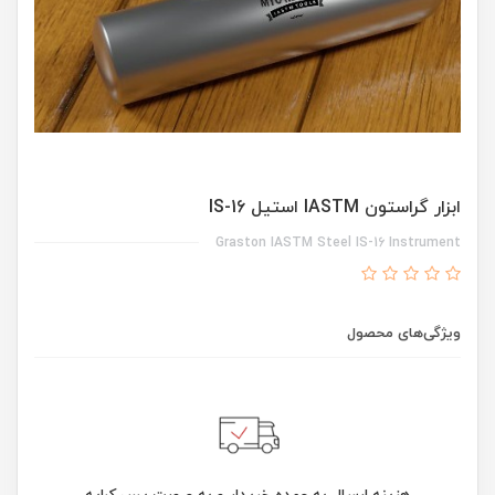
ابزار گراستون IASTM استیل IS-16
Graston IASTM Steel IS-16 Instrument
ویژگی‌های محصول