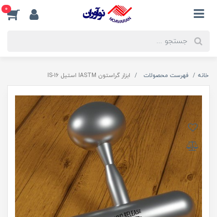
0
خانه
فهرست محصولات
ابزار گراستون IASTM استیل IS-16