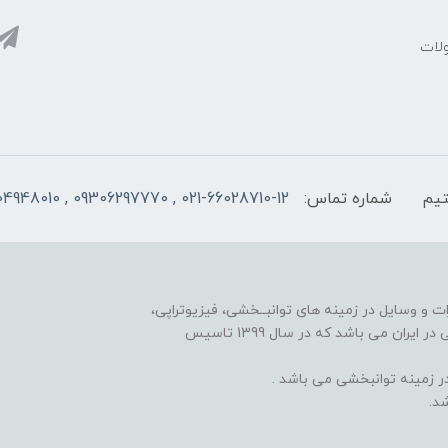
ولات
شماره تماس:
021-66028710-12 , 09306297770 , 09104948010
ت و وسایل در زمینه های توانبــخشی، فیزیوتراپی،
مکانوتراپی، گرمادرمانی، الکتروتراپی، هندتراپی و کاردرمانی در ایران می باشد که در سال 1399 تاسیس
 زمینه توانبخشی می باشد .
د.