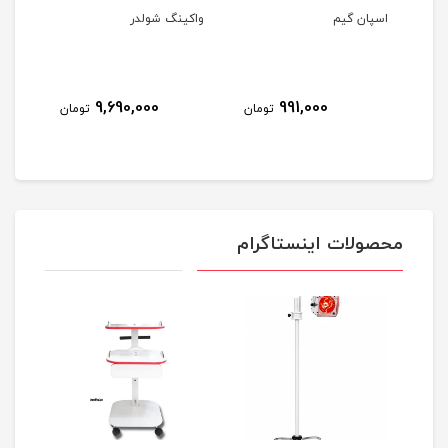
اسپان گیم
واکینگ شولدر
تاب 
9,690,000
991,000
مان
تومان
تومان
محصولات اینستاگرام