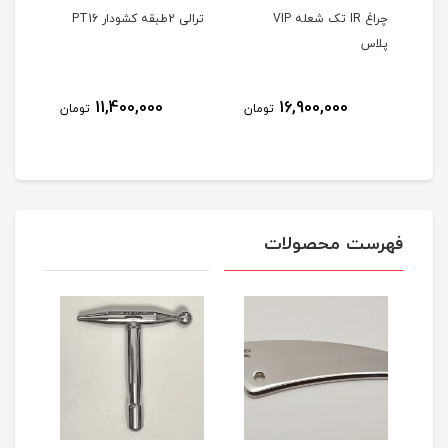
Air b
چراغ IR تک شعله VIP
ترالی 2طبقه کشودار PT16
ترالی 2طبقه 
پلاس
8
11,400,000
16,900,000
تومان
تومان
مان
فهرست محصولات