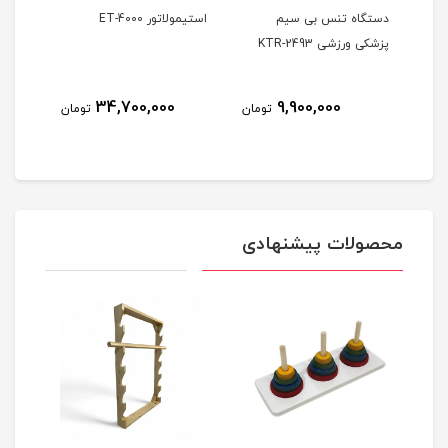
کی
دستگاه تنس بی سیم
استیمولاتور ET-4000
پزشکی ورزشی KTR-2493
کاناله
34,700,000
9,900,000
ومان
تومان
تومان
محصولات پیشنهادی