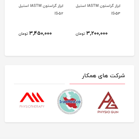
ابزار گراستون IASTM استیل
ابزار گراستون IASTM استیل
S-51
IS-52
IS-53
3,450,000
3,200,000
مان
تومان
تومان
شرکت های همکار