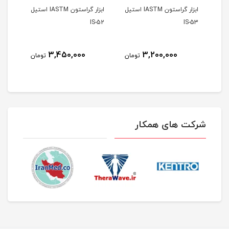
ابزار گراستون IASTM استیل
ابزار گراستون IASTM استیل
S-51
IS-52
IS-53
3,450,000
3,200,000
مان
تومان
تومان
شرکت های همکار