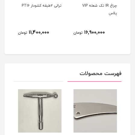
Air b
چراغ IR تک شعله VIP
ترالی 2طبقه کشودار PT16
ترالی 2طبقه 
پلاس
8
11,400,000
16,900,000
تومان
تومان
مان
فهرست محصولات