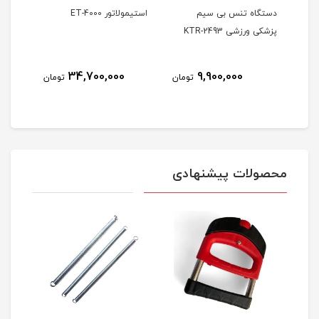
کی
دستگاه تنس بی سیم
استیمولاتور ET-4000
پزشکی ورزشی KTR-2493
کاناله
34,700,000
9,900,000
ومان
تومان
تومان
محصولات پیشنهادی