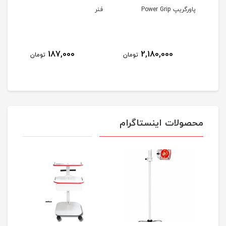
ن IASTM استیل
پاورگریپ Power Grip
فنر
پولی
187,000
2,180,000
مان
تومان
تومان
محصولات اینستاگرام