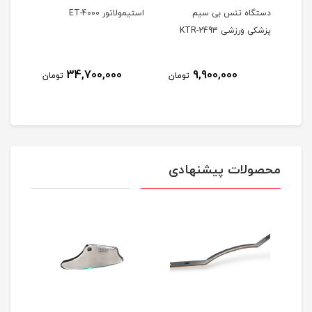
کی
دستگاه تنس بی سیم
استیمولاتور ET-4000
پزشکی ورزشی KTR-2493
کاناله
34,700,000
9,900,000
ومان
تومان
تومان
محصولات پیشنهادی