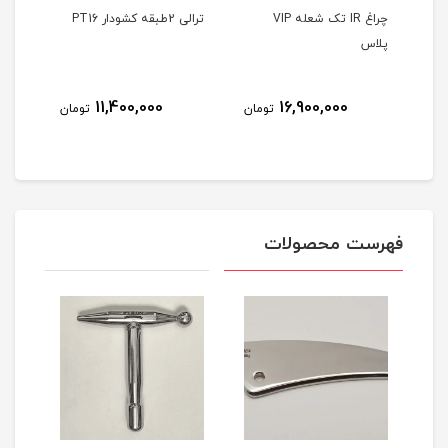
Air b
چراغ IR تک شعله VIP
ترالی 2طبقه کشودار PT16
ترالی 2طبقه 
پلاس
8
11,400,000
16,900,000
تومان
تومان
مان
فهرست محصولات