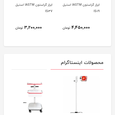
ابزار گراستون IASTM استیل
ابزار گراستون IASTM استیل
میله
bars
IS-37
IS-19
3,200,000
4,450,000
مان
تومان
تومان
محصولات اینستاگرام