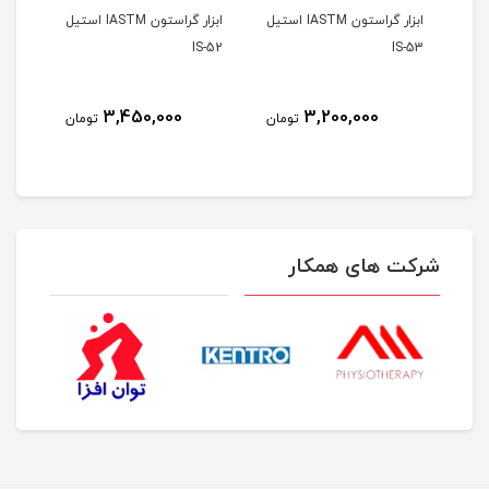
ابزار گراستون IASTM استیل
ابزار گراستون IASTM استیل
S-51
IS-52
IS-53
3,450,000
3,200,000
مان
تومان
تومان
شرکت های همکار