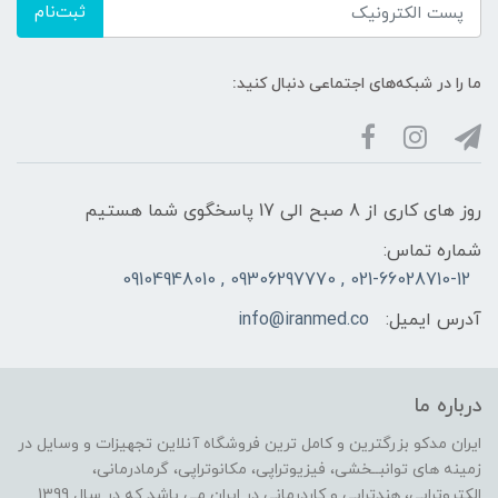
ثبت‌نام
ما را در شبکه‌های اجتماعی دنبال کنید:
روز های کاری از 8 صبح الی 17 پاسخگوی شما هستیم
شماره تماس:
021-66028710-12 , 09306297770 , 09104948010
آدرس ایمیل:
info@iranmed.co
درباره ما
ایران مدکو بزرگترین و کامل ترین فروشگاه آنلاین تجهیزات و وسایل در
زمینه های توانبــخشی، فیزیوتراپی، مکانوتراپی، گرمادرمانی،
الکتروتراپی، هندتراپی و کاردرمانی در ایران می باشد که در سال 1399