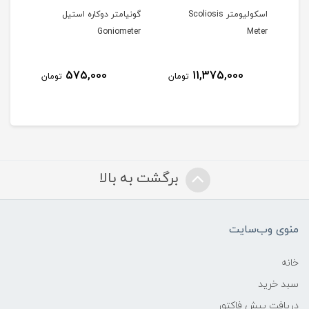
اسکولیومتر Scoliosis
گونیامتر دوکاره استیل
داین
Meter
Goniometer
دیجب
575,000
11,375,000
مان
تومان
تومان
برگشت به بالا
منوی وب‌سایت
خانه
سبد خرید
دریافت پیش فاکتور