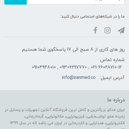
ما را در شبکه‌های اجتماعی دنبال کنید:
روز های کاری از 8 صبح الی 17 پاسخگوی شما هستیم
شماره تماس:
021-66028710-12 , 09306297770 , 09104948010
آدرس ایمیل:
info@iranmed.co
درباره ما
ایران مدکو بزرگترین و کامل ترین فروشگاه آنلاین تجهیزات و وسایل در
زمینه های توانبــخشی، فیزیوتراپی، مکانوتراپی، گرمادرمانی،
الکتروتراپی، هندتراپی و کاردرمانی در ایران می باشد که در سال 1399