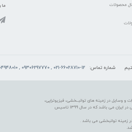
سال محصولات
ما ر
ولات
شماره تماس:
021-66028710-12 , 09306297770 , 09104948010
ت و وسایل در زمینه های توانبــخشی، فیزیوتراپی،
مکانوتراپی، گرمادرمانی، الکتروتراپی، هندتراپی و کاردرمانی در ایران می باشد که در سال 1399 تاسیس
 زمینه توانبخشی می باشد .
د.