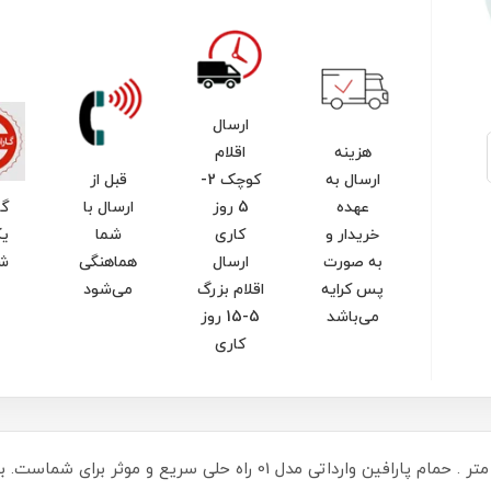
ارسال
هزینه
اقلام
ارسال به
کوچک 2-
قبل از
عهده
5 روز
ارسال با
گا
خریدار و
کاری
شما
یک
به صورت
ارسال
هماهنگی
ش
پس کرایه
اقلام بزرگ
می‌شود
می‌باشد
5-15 روز
کاری
ابعاد تقریبی: طول 32 عرض 18 ارتفاع 18 سانتی متر . حمام پارافین وارداتی