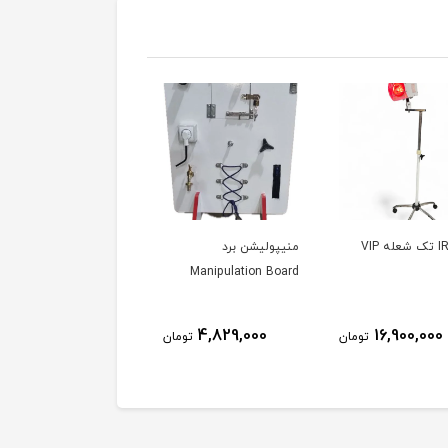
منیپولیشن برد
میز توانبخشی
Rehabilitation Table
Manipulation Board
12,335,000
4,829,000
16,900,000
تومان
تومان
توم