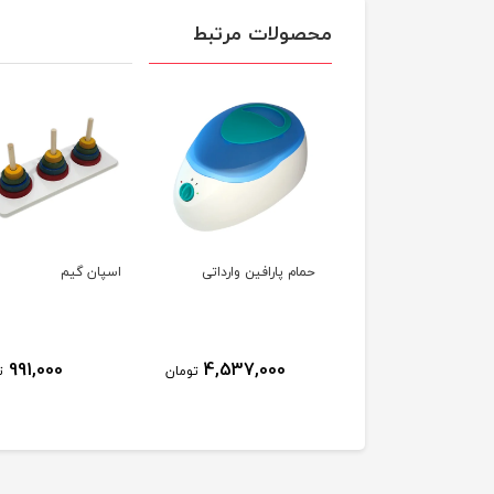
محصولات مرتبط
م پارافین بزرگ
حمام پارافین وارداتی
اسپان گیم
991,000
4,537,000
62,244,000
تومان
تومان
ت