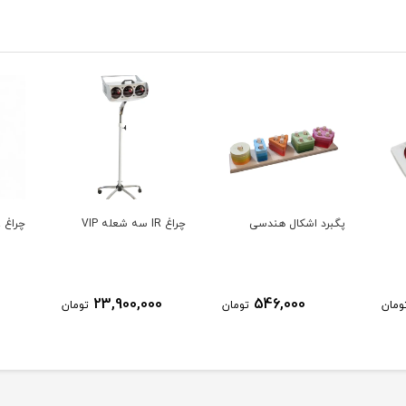
پگبرد اشکال هندسی
چراغ IR سه شعله VIP
چراغ IR تک شعله VIP
23,900,000
546,000
ومان
تومان
تومان