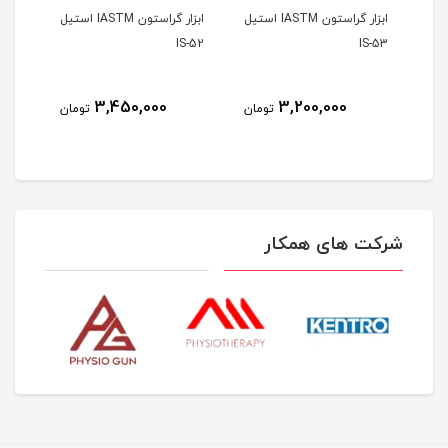
ابزار گراستون IASTM استیل
ابزار گراستون IASTM استیل
S-51
IS-52
IS-53
3,450,000
3,200,000
مان
تومان
تومان
شرکت های همکار