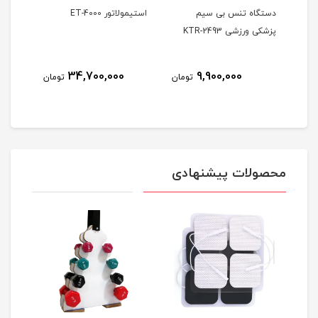
کی
دستگاه تنس بی سیم
استیمولاتور ET-4000
پزشکی ورزشی KTR-2493
کاناله
34,700,000
9,900,000
ومان
تومان
تومان
محصولات پیشنهادی