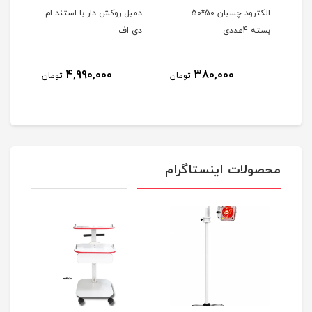
ر
الکترود چسبان 50*50 -
دمبل روکش دار با استند ام
پله 
بسته 4عددی
دی اف
4,990,000
380,000
مان
تومان
تومان
محصولات اینستاگرام