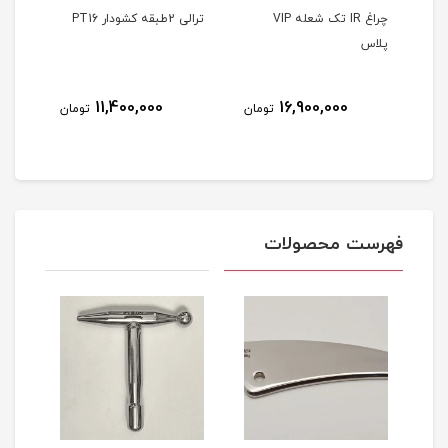
Air b
چراغ IR تک شعله VIP
ترالی 2طبقه کشودار PT16
ترالی 2طبقه 
پلاس
8
11,400,000
16,900,000
تومان
تومان
مان
فهرست محصولات