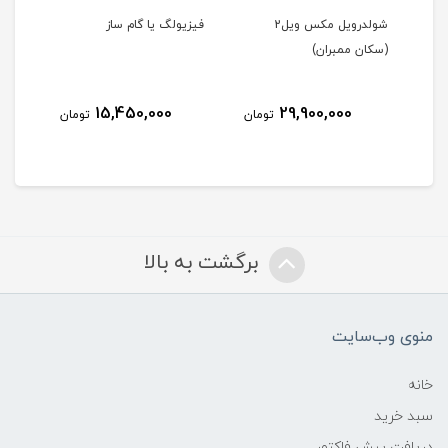
ن)
شولدرویل مکس ویل2
فیزیولگ یا گام ساز
تخت 
(سکان ممبران)
ادو
15,450,000
29,900,000
مان
تومان
تومان
برگشت به بالا
منوی وب‌سایت
خانه
سبد خرید
دریافت پیش فاکتور