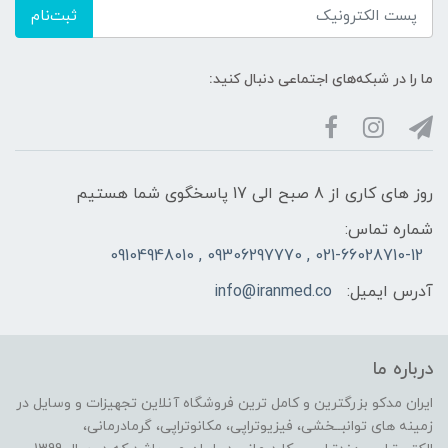
ثبت‌نام
ما را در شبکه‌های اجتماعی دنبال کنید:
روز های کاری از 8 صبح الی 17 پاسخگوی شما هستیم
شماره تماس:
021-66028710-12 , 09306297770 , 09104948010
آدرس ایمیل:
info@iranmed.co
درباره ما
ایران مدکو بزرگترین و کامل ترین فروشگاه آنلاین تجهیزات و وسایل در
زمینه های توانبــخشی، فیزیوتراپی، مکانوتراپی، گرمادرمانی،