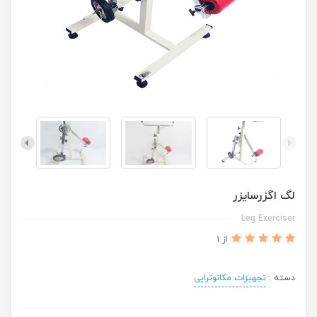
لگ اگزرسايزر
Leg Exerciser
از 1
دسته :
تجهیزات مکانوتراپی