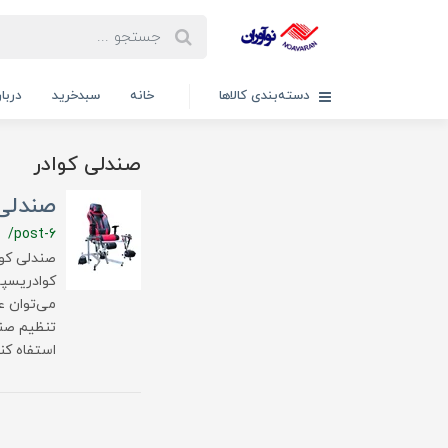
دسته‌بندی کالاها
خانه
سبدخرید
دربار
صندلی کوادر
صندلی
/post-6
صندلی کوا
کوادریسپس
می‌توان ع
تنظیم صند
استفاه کند