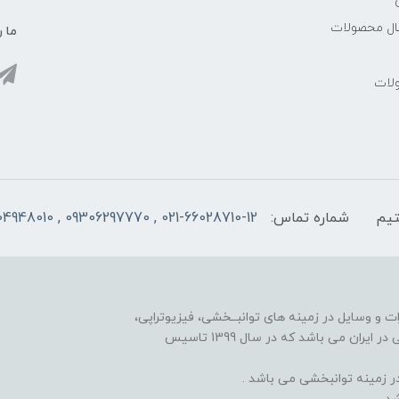
سال محصولات
ما ر
ولات
شماره تماس:
021-66028710-12 , 09306297770 , 09104948010
ت و وسایل در زمینه های توانبــخشی، فیزیوتراپی،
مکانوتراپی، گرمادرمانی، الکتروتراپی، هندتراپی و کاردرمانی در ایران می باشد که در سال 1399 تاسیس
 زمینه توانبخشی می باشد .