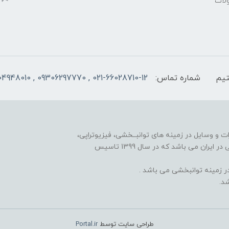
ولات
شماره تماس:
021-66028710-12 , 09306297770 , 09104948010
ت و وسایل در زمینه های توانبــخشی، فیزیوتراپی،
مکانوتراپی، گرمادرمانی، الکتروتراپی، هندتراپی و کاردرمانی در ایران می باشد که در سال 1399 تاسیس
 زمینه توانبخشی می باشد .
د.
طراحی سایت توسط
Portal.ir