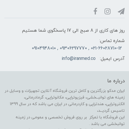
روز های کاری از 8 صبح الی 17 پاسخگوی شما هستیم
شماره تماس:
021-66028710-12 , 09306297770 , 09104948010
آدرس ایمیل:
info@iranmed.co
درباره ما
ایران مدکو بزرگترین و کامل ترین فروشگاه آنلاین تجهیزات و وسایل در
زمینه های توانبــخشی، فیزیوتراپی، مکانوتراپی، گرمادرمانی،
الکتروتراپی، هندتراپی و کاردرمانی در ایران می باشد که در سال 1399
تاسیس گردیــد،
این فروشگاه با تمرکز بر روی فروش تخصصی و عمومی در زمینه
توانبخشی می باشد .