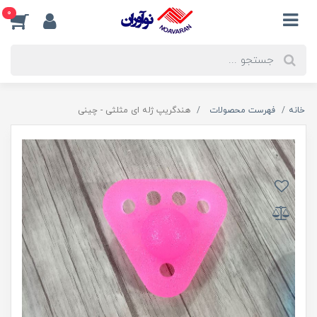
0
خانه
فهرست محصولات
هندگریپ ژله ای مثلثی - چینی