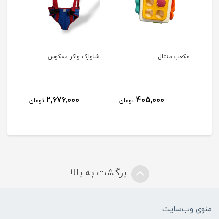
مکعب منتال
شلوارک واکر معکوس
ست د
2,676,000
405,000
مان
تومان
تومان
برگشت به بالا
منوی وب‌سایت