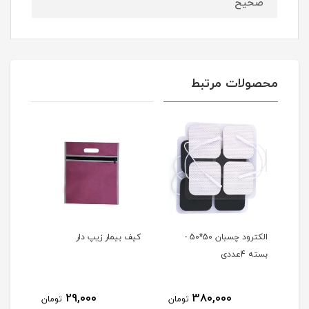
صحیح
محصولات مرتبط
ی
الکترود چسبان 50*50 -
کیف بیمار زیپ دار
ویت 
بسته 4عددی
29,000
380,000
مان
تومان
تومان