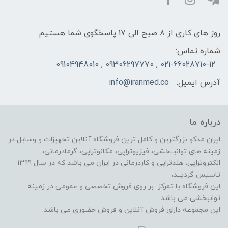
روز های کاری از 8 صبح الی 17 پاسخگوی شما هستیم
شماره تماس:
021-66028710-12 , 09306297770 , 09104948010
آدرس ایمیل:
info@iranmed.co
درباره ما
ایران مدکو بزرگترین و کامل ترین فروشگاه آنلاین تجهیزات و وسایل در
زمینه های توانبــخشی، فیزیوتراپی، مکانوتراپی، گرمادرمانی،
الکتروتراپی، هندتراپی و کاردرمانی در ایران می باشد که در سال 1399
تاسیس گردیــد،
این فروشگاه با تمرکز بر روی فروش تخصصی و عمومی در زمینه
توانبخشی می باشد .
این مجموعه دارای فروش آنلاین و فروش حضوری می باشد.