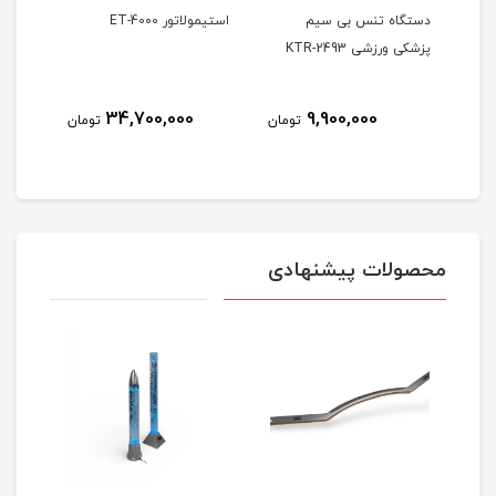
کی
دستگاه تنس بی سیم
استیمولاتور ET-4000
پزشکی ورزشی KTR-2493
کاناله
34,700,000
9,900,000
ومان
تومان
تومان
محصولات پیشنهادی