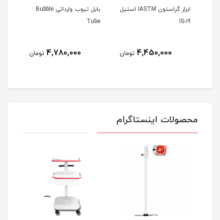
ن IASTM استیل
ابزار گراستون IASTM استیل
بابل تیوب وارداتی Bubble
دستگ
ave
Tube
IS-19
4,780,000
4,450,000
مان
تومان
تومان
محصولات اینستاگرام