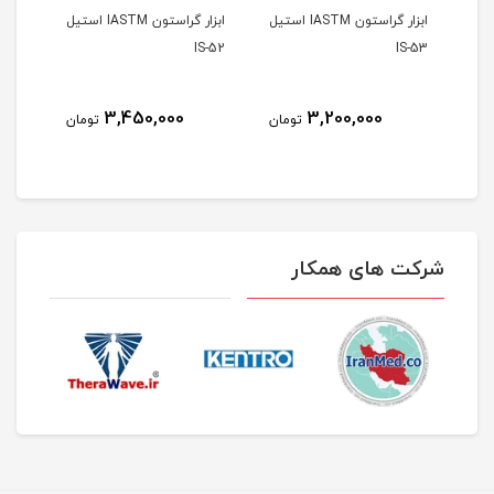
ابزار گراستون IASTM استیل
ابزار گراستون IASTM استیل
S-51
IS-52
IS-53
3,450,000
3,200,000
مان
تومان
تومان
شرکت های همکار