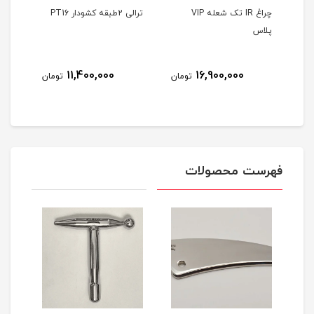
Air b
چراغ IR تک شعله VIP
ترالی 2طبقه کشودار PT16
ترالی 2طبقه 
پلاس
8
11,400,000
16,900,000
تومان
تومان
مان
فهرست محصولات