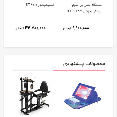
کی
دستگاه تنس بی سیم
استیمولاتور ET-4000
پزشکی ورزشی KTR-2493
کاناله
34,700,000
9,900,000
ومان
تومان
تومان
محصولات پیشنهادی