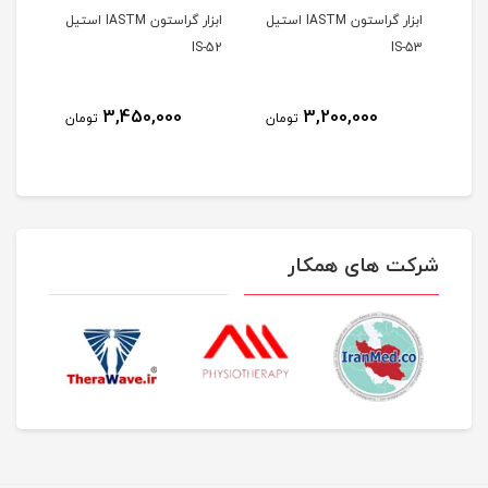
ابزار گراستون IASTM استیل
ابزار گراستون IASTM استیل
S-51
IS-52
IS-53
3,450,000
3,200,000
مان
تومان
تومان
شرکت های همکار