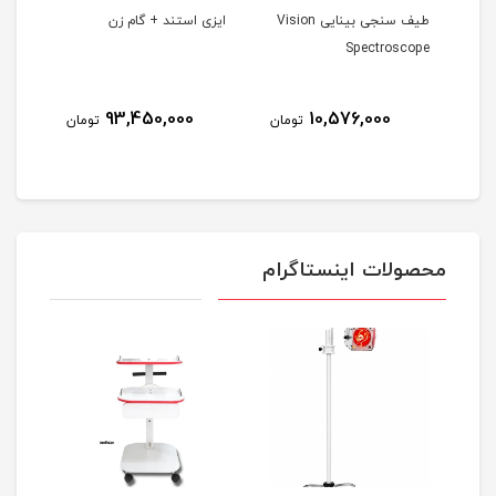
طیف سنجی بینایی Vision
ایزی استند + گام زن
تیلت
Spectroscope
93,450,000
10,576,000
مان
تومان
تومان
محصولات اینستاگرام