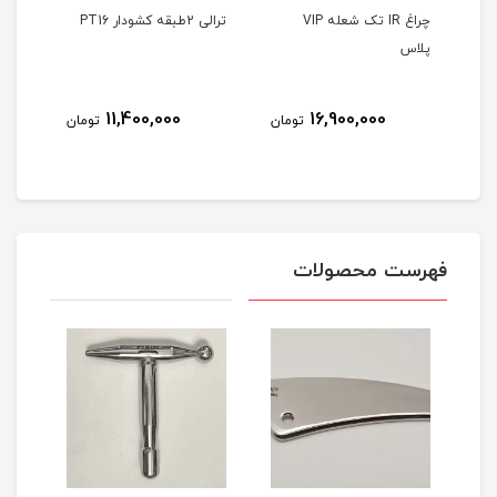
Air b
چراغ IR تک شعله VIP
ترالی 2طبقه کشودار PT16
ترالی 2طبقه 
پلاس
8
11,400,000
16,900,000
تومان
تومان
مان
فهرست محصولات