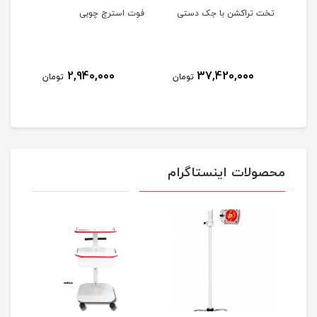
ن IASTM استیل
تخت تراکشن با جک دستی
فوت استرچ چوبی
همرا
2,940,000
37,420,000
مان
تومان
تومان
محصولات اینستاگرام