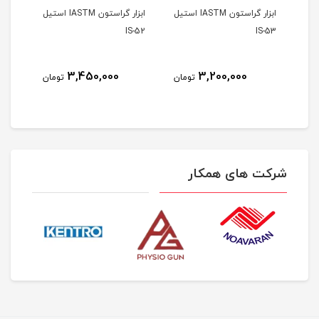
ابزار گراستون IASTM استیل
ابزار گراستون IASTM استیل
S-51
IS-52
IS-53
3,450,000
3,200,000
مان
تومان
تومان
شرکت های همکار