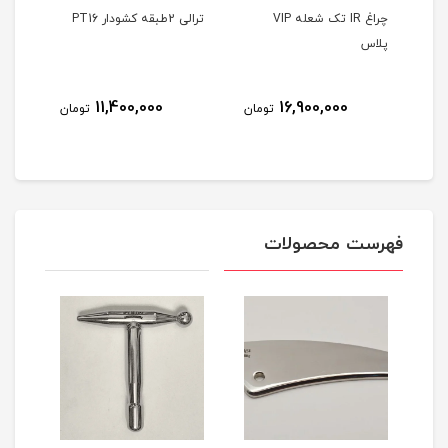
Air b
چراغ IR تک شعله VIP
ترالی 2طبقه کشودار PT16
ترالی 2طبقه 
پلاس
8
11,400,000
16,900,000
تومان
تومان
مان
فهرست محصولات