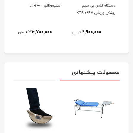
کی
دستگاه تنس بی سیم
استیمولاتور ET-4000
پزشکی ورزشی KTR-2493
کاناله
34,700,000
9,900,000
ومان
تومان
تومان
محصولات پیشنهادی