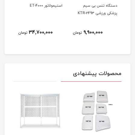
کی
دستگاه تنس بی سیم
استیمولاتور ET-4000
پزشکی ورزشی KTR-2493
کاناله
34,700,000
9,900,000
ومان
تومان
تومان
محصولات پیشنهادی