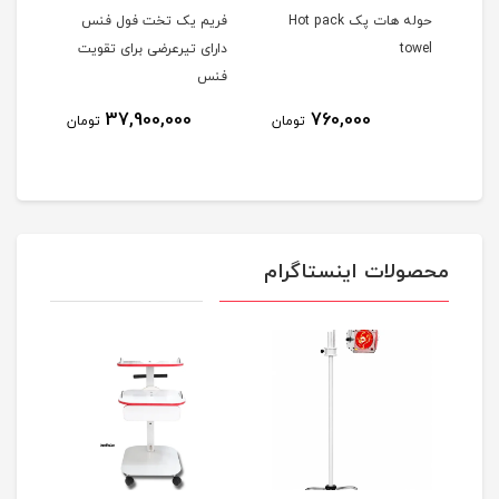
ن IASTM استیل
حوله هات پک Hot pack
فریم یک تخت فول فنس
towel
دارای تیرعرضی برای تقویت
NET
فنس
37,900,000
760,000
مان
تومان
تومان
محصولات اینستاگرام