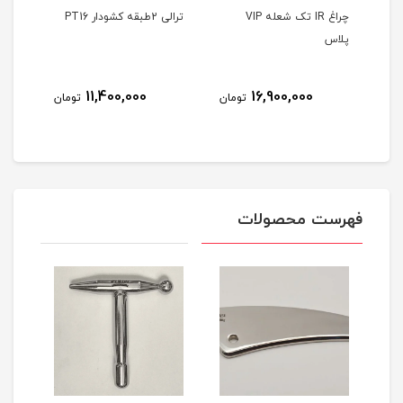
Air b
چراغ IR تک شعله VIP
ترالی 2طبقه کشودار PT16
ترالی 2طبقه 
پلاس
8
11,400,000
16,900,000
تومان
تومان
مان
فهرست محصولات