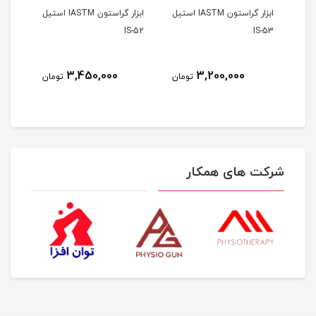
ابزار گراستون IASTM استیل
ابزار گراستون IASTM استیل
S-51
IS-52
IS-53
3,450,000
3,200,000
مان
تومان
تومان
شرکت های همکار