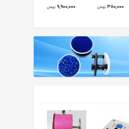
17,450,000
9,900,000
380,000
تومان
تومان
توم