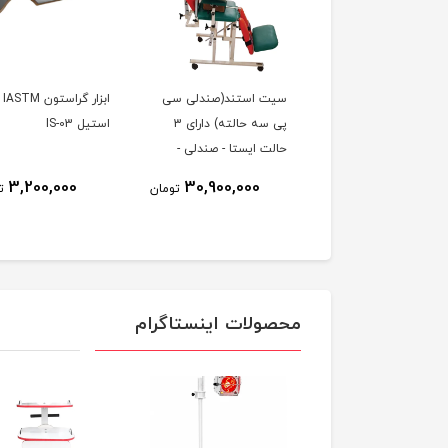
اژور هوشمند حرارتی و
سیت استند(صندلی سی
ابزار گراستون IASTM
 زانو HY-991
پی سه حالته) دارای 3
استیل IS-03
حالت ایستا - صندلی -
تخت
3,200,000
30,900,000
8,876,000
تومان
تومان
ت
محصولات اینستاگرام