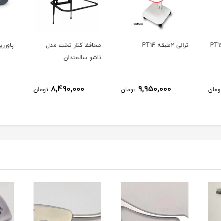
ترالی 2طبقه PT14
محافظ کنار تخت مدل
پاورریست st
تاشو سالمندان
8,490,000
9,950,000
ومان
تومان
تومان