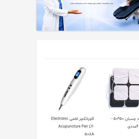
الکترود چسبان 50*50 -
اکوپانکچر قلمی Electronic
دستگاه الکترو اکوپانکچر
Medical Electronic
Acupuncture Pen LY-
Acupuncture Dmz-I
508A