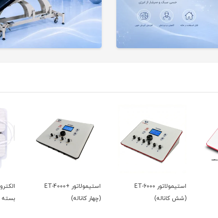
استیمولاتور ET-6000
استیمولاتور +ET-4000
(شش کاناله)
(چهار کاناله)
بسته 4عددی