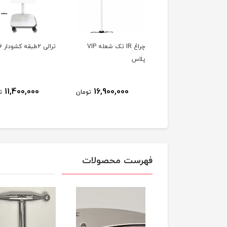
فیزیو مت Air bag
چراغ IR تک شعله VIP
ترالی 2طبقه کشودار PT16
massag mattress 
پلاس
8٪
34,500,000
11,400,000
16,900,000
تومان
ت
31,900,000
تومان
فهرست محصولات