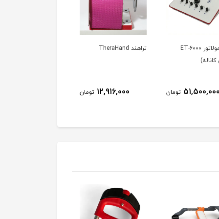
استیمولاتور ET-6000
تراهند TheraHand
آسان نشین (راحت نشین
اناله)
30٪
49,800,000
12,916,000
51,500,00
تومان
تومان
34,900,000
توم