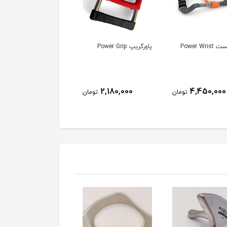
Power Wri
پاورگریپ Power Grip
دستکش ایکس فینگر
296,000
2,180,000
4,450,000
تومان
تومان
توم