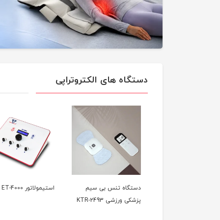
دستگاه های الکتروتراپی
گاه تنس پرتابل پزشکی
دستگاه تنس بی سیم
استیمولاتور ET-4000
KTR-2
پزشکی ورزشی KTR-2493