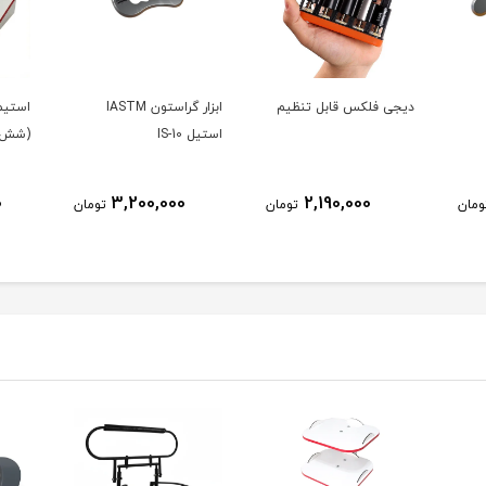
دیجی فلکس قابل تنظیم
ابزار گراستون IASTM
استیل IS-10
(شش ک
0
3,200,000
2,190,000
ومان
تومان
تومان